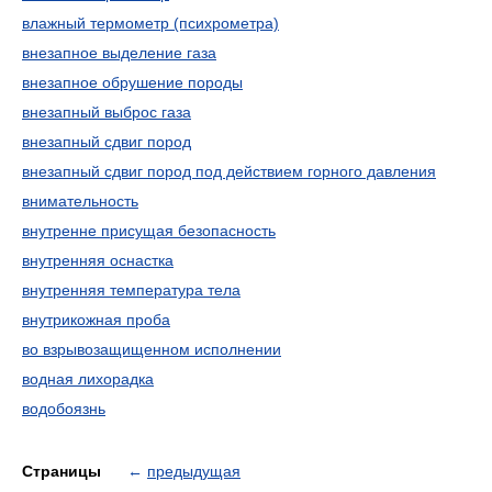
влажный термометр (психрометра)
внезапное выделение газа
внезапное обрушение породы
внезапный выброс газа
внезапный сдвиг пород
внезапный сдвиг пород под действием горного давления
внимательность
внутренне присущая безопасность
внутренняя оснастка
внутренняя температура тела
внутрикожная проба
во взрывозащищенном исполнении
водная лихорадка
водобоязнь
Страницы
←
предыдущая