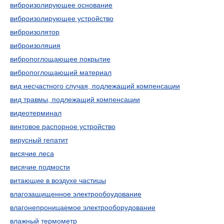
виброизолирующее основание
виброизолирующее устройство
виброизолятор
виброизоляция
вибропоглощающее покрытие
вибропоглощающий материал
вид несчастного случая, подлежащий компенсации
вид травмы, подлежащий компенсации
видеотерминал
винтовое распорное устройство
вирусный гепатит
висячие леса
висячие подмости
витающие в воздухе частицы
влагозащищенное электрообоудование
влагонепроницаемое электрооборудование
влажный термометр